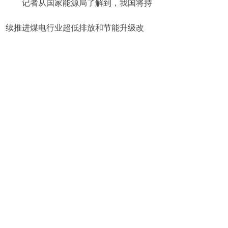
记者从国家能源局了解到，我国将持
续推进煤电行业超低排放和节能升级改
造，加快打造高效清洁、可持续发展的煤
电产业“升级版”——
持续提高煤电机组能效水平、降低大
气污染物排放，督促各地和企业落实煤电
超低排放和节能改造目标任务，加大推进
西部煤电超低排放和节能改造工作力度；
坚持技术、产业和发展模式创新，促