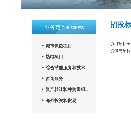
招投
业务范围
/BUSINESS
项目招标全
넸
城市供热项目
提供与招标
넸
热电项目
넸
综合节能服务和技术
넸
咨询服务
넸
资产转让和并购重组服务
넸
海外投资和贸易