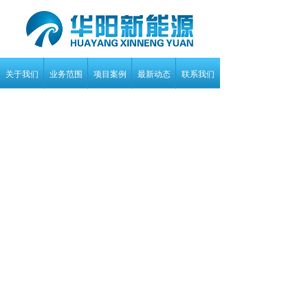
关于我们
业务范围
项目案例
最新动态
联系我们