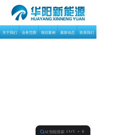
关于我们
业务范围
项目案例
最新动态
联系我们